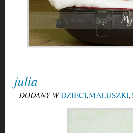
julia
DODANY W
,
,
DZIECI
MALUSZKI