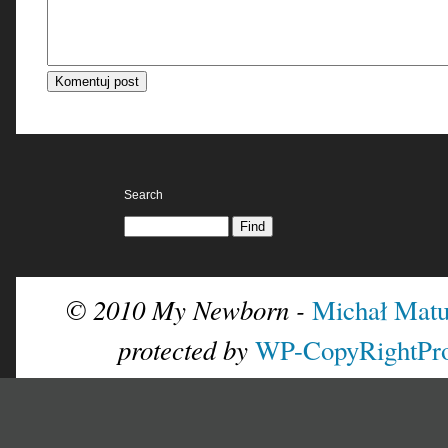
Search
© 2010 My Newborn -
Michał Matu
protected by
WP-CopyRightPr