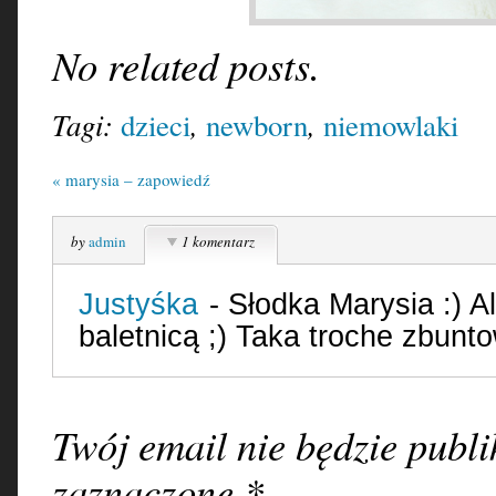
No related posts.
Tagi:
,
,
dzieci
newborn
niemowlaki
«
marysia – zapowiedź
by
admin
1 komentarz
Justyśka
- Słodka Marysia :) A
baletnicą ;) Taka troche zbunt
Twój email nie będzie pub
zaznaczone
*