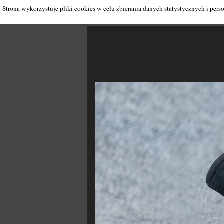
Strona wykorzystuje pliki cookies w celu zbierania danych statystycznych i pers