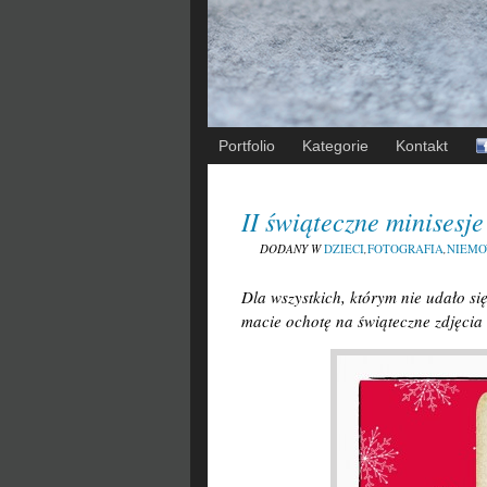
Portfolio
Kategorie
Kontakt
II świąteczne minisesje
DODANY W
DZIECI
,
FOTOGRAFIA
,
NIEMO
Dla wszystkich, którym nie udało si
macie ochotę na świąteczne zdjęcia 