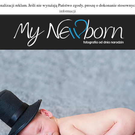
onalizacji reklam. Jeśli nie wyrażają Państwo zgody, proszę o dokonanie stosowny
informacji
My Newborn
fotografia od dnia narodzin