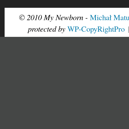
© 2010 My Newborn -
Michał Matu
protected by
WP-CopyRightPro