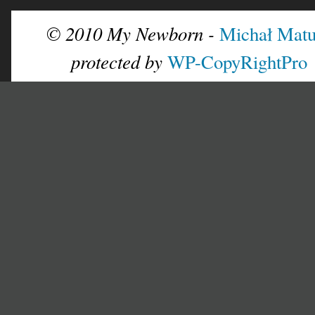
© 2010 My Newborn -
Michał Matu
protected by
WP-CopyRightPro