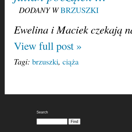
DODANY W
BRZUSZKI
Ewelina i Maciek czekają n
View full post »
Tagi:
,
brzuszki
ciąża
Search