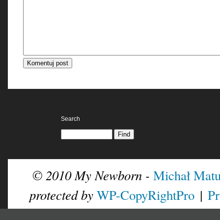
Search
© 2010 My Newborn -
Michał Matu
protected by
|
WP-CopyRightPro
Pr